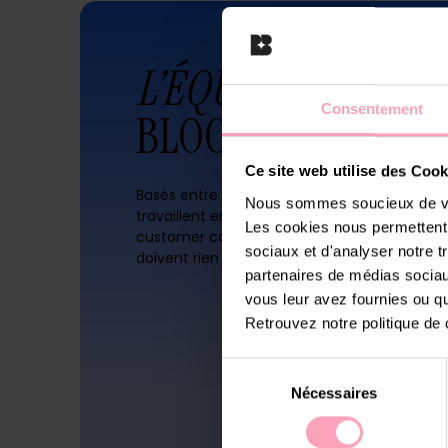
L’ÉQUIPE
Consentement
BLOOMAYS
Ce site web utilise des Cook
Basés entre Paris et Barcelone, nos collabor
Nous sommes soucieux de vot
travaillent en symbiose. Experts métier, recr
Les cookies nous permettent d
customer care managers… nos
good connec
sociaux et d'analyser notre t
doivent rien au hasard !
partenaires de médias sociaux
vous leur avez fournies ou qu'
Retrouvez notre politique de
Sélection
Nécessaires
du
consentement
CTO