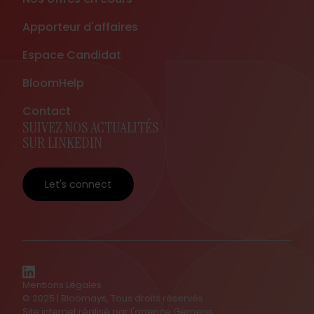
Apporteur d'affaires
Espace Candidat
BloomHelp
Contact
SUIVEZ NOS ACTUALITÉS
SUR LINKEDIN
Let's connect
Mentions Légales
© 2025 | Bloomays, Tous droits réservés
Site internet réalisé par l'agence
Gemeos