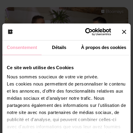
Consentement
Détails
À propos des cookies
Ce site web utilise des Cookies
Nous sommes soucieux de votre vie privée.
Les cookies nous permettent de personnaliser le contenu
Podcasts
et les annonces, d'offrir des fonctionnalités relatives aux
médias sociaux et d'analyser notre trafic. Nous
Découvrez comment les bonnes pratiques,
partageons également des informations sur l'utilisation de
l'IA et l'évaluation du potentiel transforment
notre site avec nos partenaires de médias sociaux, de
le recrutement et les ressources humaines.
publicité et d'analyse, qui peuvent combiner celles-ci
avec d'autres informations que vous leur avez fournies