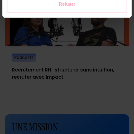
Refuser
Podcasts
Recrutement RH : structurer sans intuition,
recruter avec impact
UNE MISSION