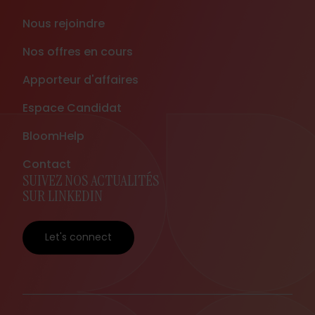
Nous rejoindre
Nos offres en cours
Apporteur d'affaires
Espace Candidat
BloomHelp
Contact
SUIVEZ NOS ACTUALITÉS
SUR LINKEDIN
Let's connect