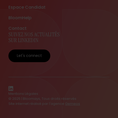
Espace Candidat
BloomHelp
Contact
SUIVEZ NOS ACTUALITÉS
SUR LINKEDIN
Let's connect
Mentions Légales
© 2025 | Bloomays, Tous droits réservés
Site internet réalisé par l'agence
Gemeos