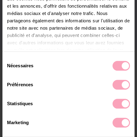
et les annonces, d'offrir des fonctionnalités relatives aux
médias sociaux et d'analyser notre trafic. Nous
partageons également des informations sur l'utilisation de
notre site avec nos partenaires de médias sociaux, de
publicité et d'analyse, qui peuvent combiner celles-ci
avec d'autres informations que vous leur avez fournies
ou qu'ils ont collectées lors de votre utilisation de leurs
services.
Sélection
CAS CLIENTS QUI
Retrouvez notre politique de cookies
ici
Nécessaires
du
POURRAIENT VOUS
consentement
Préférences
INTÉRESSER
Statistiques
Marketing